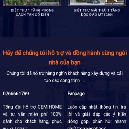
BIỆT THỰ 1 TẦNG PHONG
BIỆT THỰ MÁI THÁI 1 TẦNG
CÁCH TÂN CỔ ĐIỂN
ĐỘC ĐÁO MT10304
Hãy để chúng tôi hỗ trợ và đồng hành cùng ngôi
nhà của bạn
Chúng tôi đã hỗ trợ hàng nghìn khách hàng xây dựng và cải
tạo các công trình......
0766661789
Fanpage
Tổng đài hỗ trợ
GEMIHOME
Luôn cập nhật thông tin, trả
và tư vấn miễn phí 100%
lời và giải đáp các ý kiến
dành cho khách hàng, phục
đóng góp, phản hồi nhanh
vụ 7/7 ngày.
nhất trên Facebook.