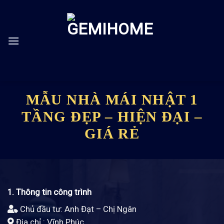
Skip
to
content
MẪU NHÀ MÁI NHẬT 1
TẦNG ĐẸP – HIỆN ĐẠI –
GIÁ RẺ
1. Thông tin công trình
Chủ đầu tư: Anh Đạt – Chị Ngân
Địa chỉ : Vĩnh Phúc