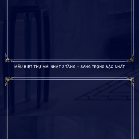
MẪU BIỆT THỰ MÁI NHẬT 2 TẦNG – SANG TRỌNG BẬC NHẤT