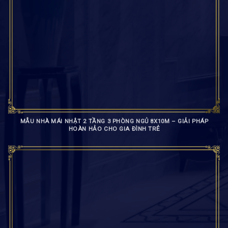
MẪU NHÀ MÁI NHẬT 2 TẦNG 3 PHÒNG NGỦ 8X10M – GIẢI PHÁP
HOÀN HẢO CHO GIA ĐÌNH TRẺ