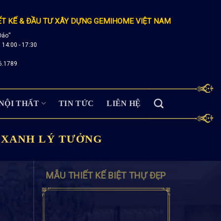
ẾT KẾ & ĐẦU TƯ XÂY DỰNG GEMIHOME VIỆT NAM
Đáo"
; 14:00 - 17:30
6.1789
NỘI THẤT
TIN TỨC
LIÊN HỆ
 XANH LÝ TƯỞNG
MẪU THIẾT KẾ BIỆT THỰ ĐẸP