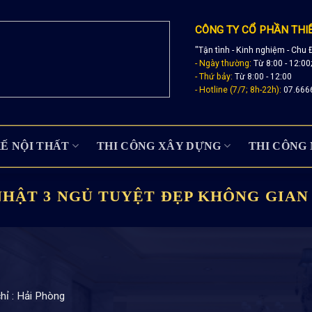
CÔNG TY CỔ PHẦN THI
"Tận tình - Kinh nghiệm - Chu 
- Ngày thường:
Từ 8:00 - 12:00
- Thứ bảy:
Từ 8:00 - 12:00
- Hotline (7/7; 8h-22h):
07.666
KẾ NỘI THẤT
THI CÔNG XÂY DỰNG
THI CÔNG 
NHẬT 3 NGỦ TUYỆT ĐẸP KHÔNG GIAN
hỉ : Hải Phòng