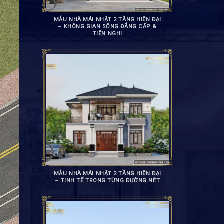
MẪU NHÀ MÁI NHẬT 2 TẦNG HIỆN ĐẠI
– KHÔNG GIAN SỐNG ĐẲNG CẤP &
TIỆN NGHI
MẪU NHÀ MÁI NHẬT 2 TẦNG HIỆN ĐẠI
– TINH TẾ TRONG TỪNG ĐƯỜNG NÉT