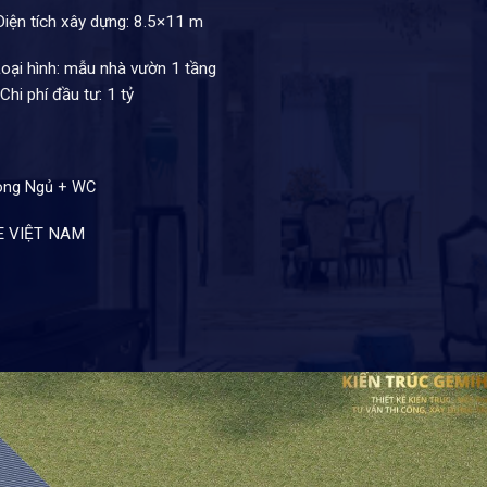
iện tích xây dựng: 8.5×11 m
oại hình: mẫu nhà vườn 1 tầng
Chi phí đầu tư: 1 tỷ
òng Ngủ + WC
E VIỆT NAM