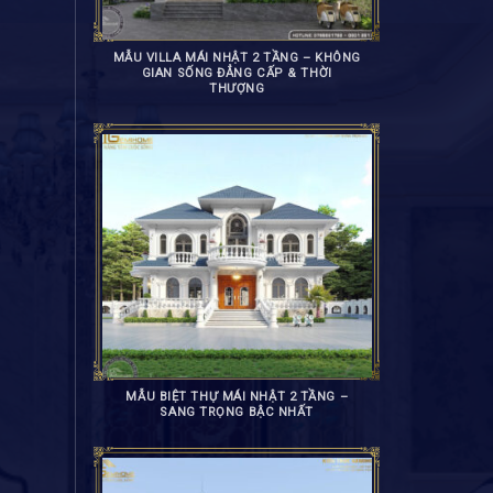
MẪU VILLA MÁI NHẬT 2 TẦNG – KHÔNG
GIAN SỐNG ĐẲNG CẤP & THỜI
THƯỢNG
MẪU BIỆT THỰ MÁI NHẬT 2 TẦNG –
SANG TRỌNG BẬC NHẤT