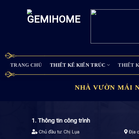
Skip
to
content
TRANG CHỦ
THIẾT KẾ KIẾN TRÚC
THIẾT 
NHÀ VƯỜN MÁI 
1. Thông tin công trình
Chủ đầu tư: Chị Lụa
Địa c