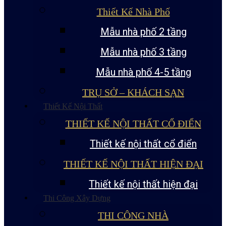
Thiết Kế Nhà Phố
Mẫu nhà phố 2 tầng
Mẫu nhà phố 3 tầng
Mẫu nhà phố 4-5 tầng
TRỤ SỞ – KHÁCH SẠN
Thiết Kế Nội Thất
THIẾT KẾ NỘI THẤT CỔ ĐIỂN
Thiết kế nội thất cổ điển
THIẾT KẾ NỘI THẤT HIỆN ĐẠI
Thiết kế nội thất hiện đại
Thi Công Xây Dựng
THI CÔNG NHÀ