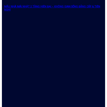
MẪU NHÀ MÁI NHẬT 2 TẦNG HIỆN ĐẠI – KHÔNG GIAN SỐNG ĐẲNG CẤP & TIỆN
NGHI