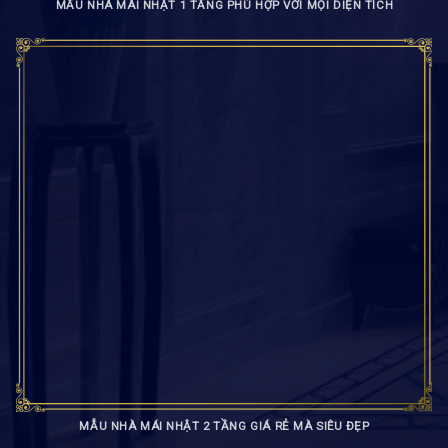
MẪU NHÀ MÁI NHẬT 1 TẦNG PHÙ HỢP VỚI MỌI DIỆN TÍCH
MẪU NHÀ MÁI NHẬT 2 TẦNG GIÁ RẺ MÀ SIÊU ĐẸP