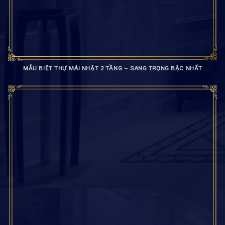
MẪU BIỆT THỰ MÁI NHẬT 2 TẦNG – SANG TRỌNG BẬC NHẤT