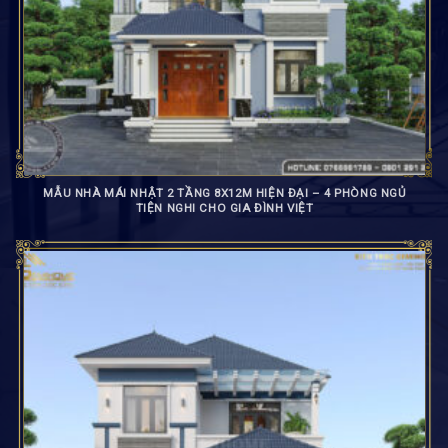
MẪU NHÀ MÁI NHẬT 2 TẦNG 8X12M HIỆN ĐẠI – 4 PHÒNG NGỦ
TIỆN NGHI CHO GIA ĐÌNH VIỆT