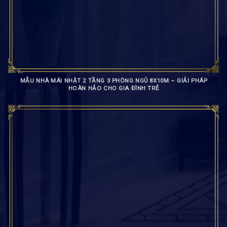
MẪU NHÀ MÁI NHẬT 2 TẦNG 3 PHÒNG NGỦ 8X10M – GIẢI PHÁP
HOÀN HẢO CHO GIA ĐÌNH TRẺ