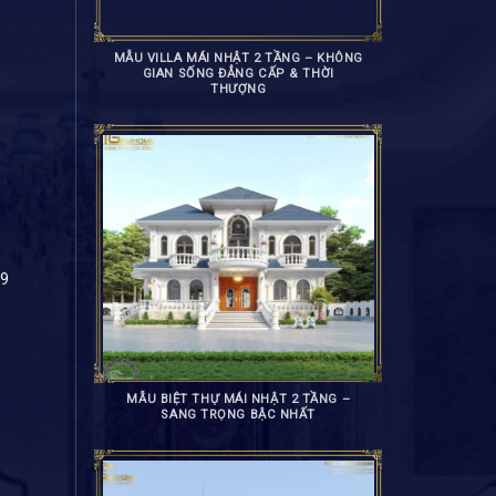
MẪU VILLA MÁI NHẬT 2 TẦNG – KHÔNG
GIAN SỐNG ĐẲNG CẤP & THỜI
THƯỢNG
89
MẪU BIỆT THỰ MÁI NHẬT 2 TẦNG –
SANG TRỌNG BẬC NHẤT