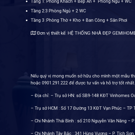
Tầng 1: Phòng Khách + Bếp Ăn + Phòng Ngủ + WC
Tầng 2:3 Phòng Ngủ + 2 WC
Tầng 3 :Phòng Thờ + Kho + Ban Công + Sân Phơi
Đơn vị thiết kế: HỆ THỐNG NHÀ ĐẸP GEMIHOM
Nếu quý vị mong muốn sở hữu cho mình một mẫu thiết
hoặc 0901.291.222 để được tư vấn và hỗ trợ tốt nhất.
– Địa chỉ: – Trụ sở HN: số SB9-148 KĐT Vinhomes O
– Trụ sở HCM : Số 17 Đường 13 KĐT Vạn Phúc – TP
– Chi Nhánh Thái Bình : số 210 Nguyễn Văn Năng – P
– Chi Nhánh Tây Bắc : 341 Hùng Vương – P. Tích Sơn