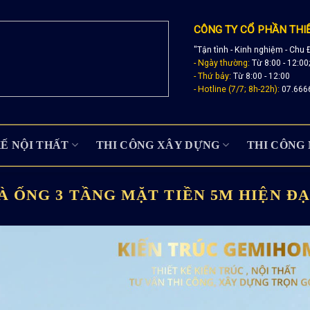
CÔNG TY CỔ PHẦN THI
"Tận tình - Kinh nghiệm - Chu 
- Ngày thường:
Từ 8:00 - 12:00
- Thứ bảy:
Từ 8:00 - 12:00
- Hotline (7/7; 8h-22h):
07.666
KẾ NỘI THẤT
THI CÔNG XÂY DỰNG
THI CÔNG 
 ỐNG 3 TẦNG MẶT TIỀN 5M HIỆN ĐẠ