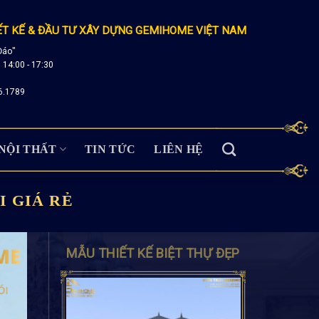
ẾT KẾ & ĐẦU TƯ XÂY DỰNG GEMIHOME VIỆT NAM
Đáo"
; 14:00 - 17:30
6.1789
NỘI THẤT
TIN TỨC
LIÊN HỆ
I GIÁ RẺ
MẪU THIẾT KẾ BIỆT THỰ ĐẸP