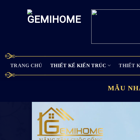
Skip
to
content
TRANG CHỦ
THIẾT KẾ KIẾN TRÚC
THIẾT 
MẪU NHÀ