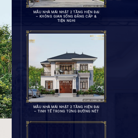
MẪU NHÀ MÁI NHẬT 2 TẦNG HIỆN ĐẠI
– KHÔNG GIAN SỐNG ĐẲNG CẤP &
TIỆN NGHI
MẪU NHÀ MÁI NHẬT 2 TẦNG HIỆN ĐẠI
– TINH TẾ TRONG TỪNG ĐƯỜNG NÉT