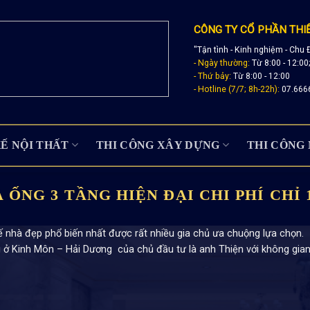
CÔNG TY CỔ PHẦN THI
"Tận tình - Kinh nghiệm - Chu 
- Ngày thường:
Từ 8:00 - 12:00
- Thứ bảy:
Từ 8:00 - 12:00
- Hotline (7/7; 8h-22h):
07.666
KẾ NỘI THẤT
THI CÔNG XÂY DỰNG
THI CÔNG 
 ỐNG 3 TẦNG HIỆN ĐẠI CHI PHÍ CHỈ 
ế nhà đẹp phổ biến nhất được rất nhiều gia chủ ưa chuộng lựa chọn.
 ở Kinh Môn – Hải Dương của chủ đầu tư là anh Thiện với không gian