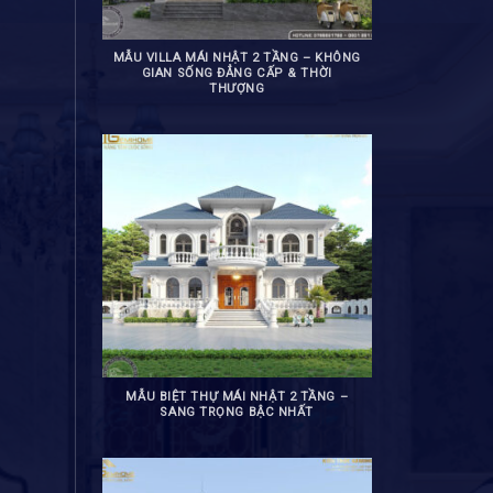
MẪU VILLA MÁI NHẬT 2 TẦNG – KHÔNG
GIAN SỐNG ĐẲNG CẤP & THỜI
THƯỢNG
MẪU BIỆT THỰ MÁI NHẬT 2 TẦNG –
SANG TRỌNG BẬC NHẤT