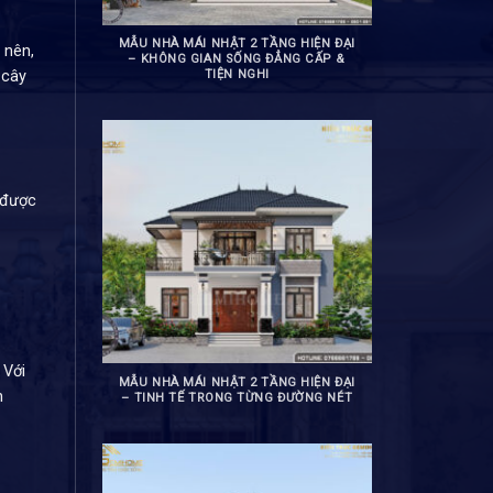
MẪU NHÀ MÁI NHẬT 2 TẦNG HIỆN ĐẠI
 nên,
– KHÔNG GIAN SỐNG ĐẲNG CẤP &
 cây
TIỆN NGHI
a được
 Với
MẪU NHÀ MÁI NHẬT 2 TẦNG HIỆN ĐẠI
n
– TINH TẾ TRONG TỪNG ĐƯỜNG NÉT