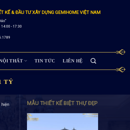
ẾT KẾ & ĐẦU TƯ XÂY DỰNG GEMIHOME VIỆT NAM
Đáo"
; 14:00 - 17:30
6.1789
NỘI THẤT
TIN TỨC
LIÊN HỆ
1 TỶ
MẪU THIẾT KẾ BIỆT THỰ ĐẸP
 hiện