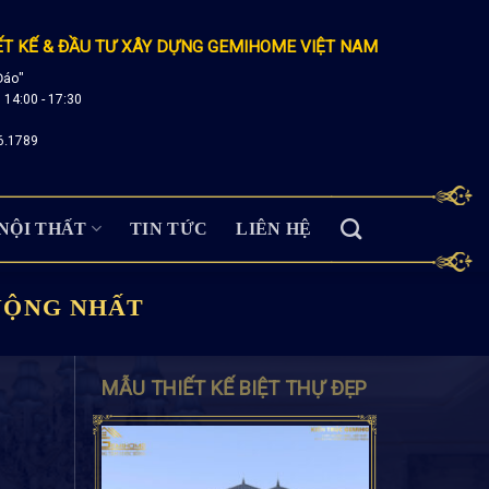
ẾT KẾ & ĐẦU TƯ XÂY DỰNG GEMIHOME VIỆT NAM
Đáo"
; 14:00 - 17:30
6.1789
NỘI THẤT
TIN TỨC
LIÊN HỆ
UỘNG NHẤT
MẪU THIẾT KẾ BIỆT THỰ ĐẸP