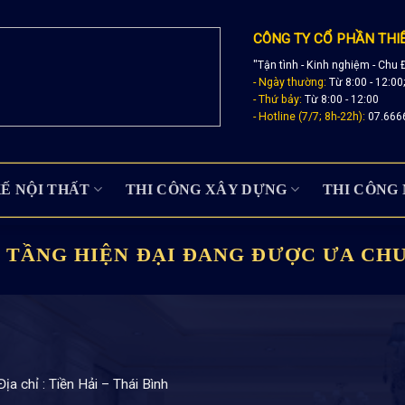
CÔNG TY CỔ PHẦN THI
"Tận tình - Kinh nghiệm - Chu 
- Ngày thường:
Từ 8:00 - 12:00
- Thứ bảy:
Từ 8:00 - 12:00
- Hotline (7/7; 8h-22h):
07.666
KẾ NỘI THẤT
THI CÔNG XÂY DỰNG
THI CÔNG 
3 TẦNG HIỆN ĐẠI ĐANG ĐƯỢC ƯA CH
ịa chỉ : Tiền Hải – Thái Bình