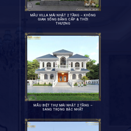
MẪU VILLA MÁI NHẬT 2 TẦNG – KHÔNG
GIAN SỐNG ĐẲNG CẤP & THỜI
THƯỢNG
MẪU BIỆT THỰ MÁI NHẬT 2 TẦNG –
SANG TRỌNG BẬC NHẤT