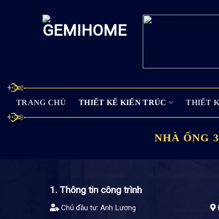
Skip
to
content
TRANG CHỦ
THIẾT KẾ KIẾN TRÚC
THIẾT 
NHÀ ỐNG 
1. Thông tin công trình
Chủ đầu tư: Anh Lương
Đ