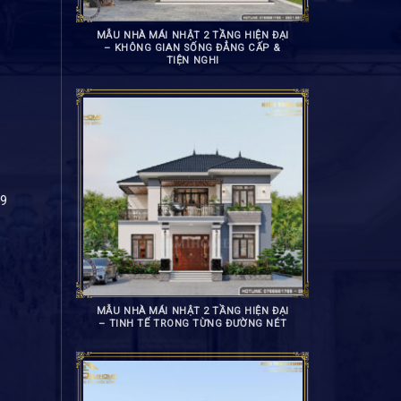
MẪU NHÀ MÁI NHẬT 2 TẦNG HIỆN ĐẠI
– KHÔNG GIAN SỐNG ĐẲNG CẤP &
TIỆN NGHI
89
MẪU NHÀ MÁI NHẬT 2 TẦNG HIỆN ĐẠI
– TINH TẾ TRONG TỪNG ĐƯỜNG NÉT