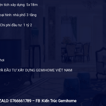
ện tích xây dựng: 5x18m
ại hình: nhà phố 3 tầng
Chi phí đầu tư: 1 tỷ 2
hơi
ÚC VÀ ĐẦU TƯ XÂY DỰNG GEMIHOME VIỆT NAM
T/ZALO: 0766661789 – FB :Kiến Trúc Gemihome